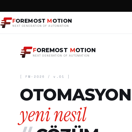
F
OREMOST
M
OTION
NEXT GENERATION OF AUTOMATION
F
OREMOST
M
OTION
NEXT GENERATION OF AUTOMATION
[ FM-2026 / v.01 ]
OTOMASYON
yeni nesil