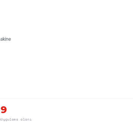
// tek sinyal · tek kablo
kontr
makine
9
u
Uygulama alanı