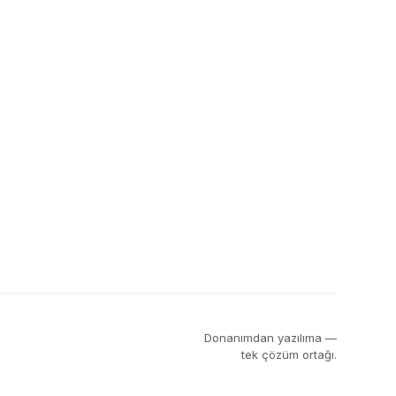
EtherCAT
olcü
hareket
servo sürücü
Donanımdan yazılıma —
tek çözüm ortağı.