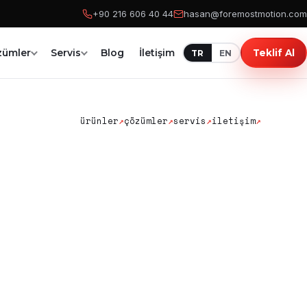
+90 216 606 40 44
hasan@foremostmotion.com
zümler
Servis
Blog
İletişim
Teklif Al
TR
EN
ürünler
↗
çözümler
↗
servis
↗
iletişim
↗