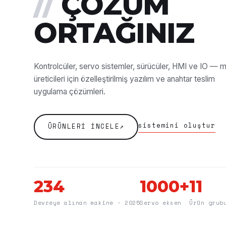
//
ÇÖZÜM
ORTAĞINIZ
Kontrolcüler, servo sistemler, sürücüler, HMI ve IO — 
üreticileri için özelleştirilmiş yazılım ve anahtar teslim
uygulama çözümleri.
sistemini oluştur
ÜRÜNLERI İNCELE
↗
234
1000+
11
Devreye alınan makine · 2025
Servo eksen
Ürün grub